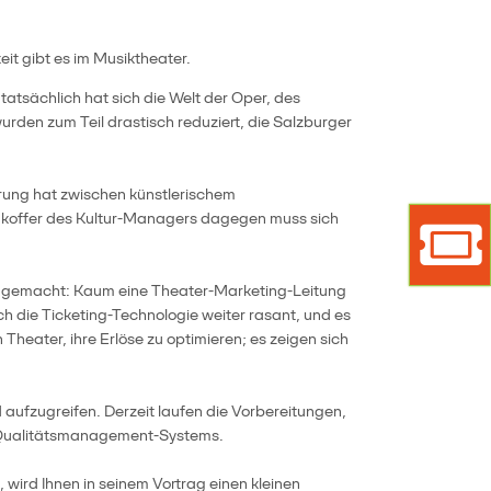
t gibt es im Musiktheater.
tsächlich hat sich die Welt der Oper, des
rden zum Teil drastisch reduziert, die Salzburger
rung hat zwischen künstlerischem
eugkoffer des Kultur-Managers dagegen muss sich
Marke
Ticket
en gemacht: Kaum eine Theater-Marketing-Leitung
h die Ticketing-Technologie weiter rasant, und es
Theater, ihre Erlöse zu optimieren; es zeigen sich
d aufzugreifen. Derzeit laufen die Vorbereitungen,
n Qualitätsmanagement-Systems.
ird Ihnen in seinem Vortrag einen kleinen