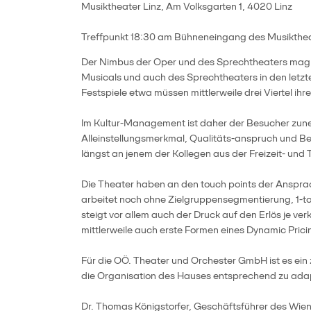
Musiktheater Linz, Am Volksgarten 1, 4020 Linz
Treffpunkt 18:30 am Bühneneingang des Musiktheate
Der Nimbus der Oper und des Sprechtheaters mag n
Musicals und auch des Sprechtheaters in den letzte
Festspiele etwa müssen mittlerweile drei Viertel i
Im Kultur-Management ist daher der Besucher zune
Alleinstellungsmerkmal, Qualitäts-anspruch und Be
längst an jenem der Kollegen aus der Freizeit- und 
Die Theater haben an den touch points der Anspra
arbeitet noch ohne Zielgruppensegmentierung, 1-to-
steigt vor allem auch der Druck auf den Erlös je ve
mittlerweile auch erste Formen eines Dynamic Pric
Für die OÖ. Theater und Orchester GmbH ist es ein z
die Organisation des Hauses entsprechend zu ada
Dr. Thomas Königstorfer, Geschäftsführer des Wien