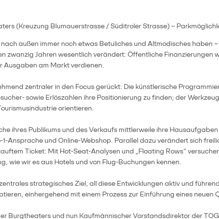
rs (Kreuzung Blumauerstrasse / Süditroler Strasse) – Parkmöglichkei
ach außen immer noch etwas Betuliches und Altmodisches haben – ta
n zwanzig Jahren wesentlich verändert: Öffentliche Finanzierungen wu
hrer Ausgaben am Markt verdienen.
hmend zentraler in den Focus gerückt: Die künstlerische Programmie
sucher- sowie Erlöszahlen ihre Positionierung zu finden; der Werkz
Tourismusindustrie orientieren.
che ihres Publikums und des Verkaufs mittlerweile ihre Hausaufgab
1-Ansprache und Online-Webshop. Parallel dazu verändert sich freilic
rkauftem Ticket: Mit Hot-Seat-Analysen und „Floating Rows“ versuchen 
ing, wie wir es aus Hotels und von Flug-Buchungen kennen.
entrales strategisches Ziel, all diese Entwicklungen aktiv und führen
ptieren, einhergehend mit einem Prozess zur Einführung eines neue
er Burgtheaters und nun Kaufmännischer Vorstandsdirektor der TOG, w