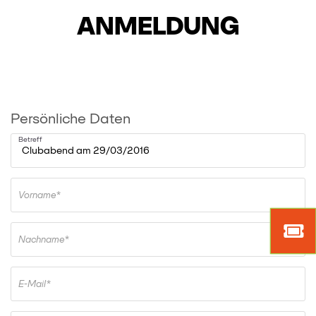
ANMELDUNG
Persönliche Daten
Betreff
Vorname*
Mark
Tick
Nachname*
E-Mail*