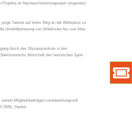
te Projekte im Nachwuchsleistungssport umgesetzt.
, junge Talente auf ihrem Weg an die Weltspitze zu
lle Umfeldbetreuung von AthletInnen bis zum Alter
ndgang durch das Olympiazentrum in den
berösterreichs Wirtschaft den heimischen Sport
Marke
Ticket
 seinen Mitgliedsbeiträgen verantwortungsvoll
3 7600). Danke!