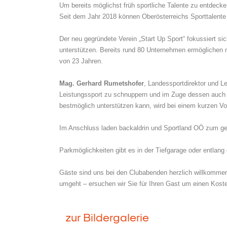
Um bereits möglichst früh sportliche Talente zu entdec
Seit dem Jahr 2018 können Oberösterreichs Sporttalente 
Der neu gegründete Verein „Start Up Sport“ fokussiert s
unterstützen. Bereits rund 80 Unternehmen ermöglichen m
von 23 Jahren.
Mag. Gerhard Rumetshofer
, Landessportdirektor und L
Leistungssport zu schnuppern und im Zuge dessen auch 
bestmöglich unterstützen kann, wird bei einem kurzen Vor
Im Anschluss laden backaldrin und Sportland OÖ zum ge
Parkmöglichkeiten gibt es in der Tiefgarage oder entlan
Gäste sind uns bei den Clubabenden herzlich willkommen!
umgeht – ersuchen wir Sie für Ihren Gast um einen Kost
zur Bildergalerie