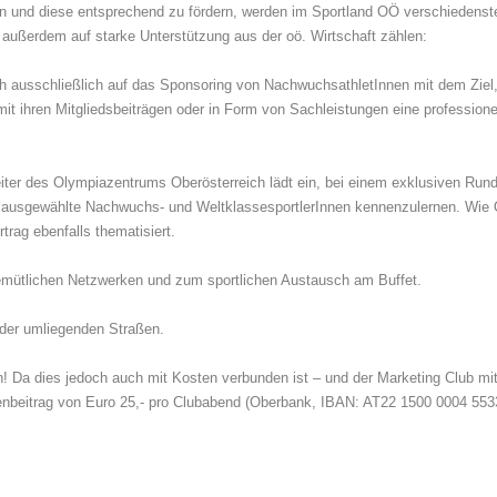
ken und diese entsprechend zu fördern, werden im Sportland OÖ verschiedens
außerdem auf starke Unterstützung aus der oö. Wirtschaft zählen:
ich ausschließlich auf das Sponsoring von NachwuchsathletInnen mit dem Ziel
it ihren Mitgliedsbeiträgen oder in Form von Sachleistungen eine professione
eiter des Olympiazentrums Oberösterreich lädt ein, bei einem exklusiven Ru
ausgewählte Nachwuchs- und WeltklassesportlerInnen kennenzulernen. Wie O
trag ebenfalls thematisiert.
mütlichen Netzwerken und zum sportlichen Austausch am Buffet.
g der umliegenden Straßen.
 Da dies jedoch auch mit Kosten verbunden ist – und der Marketing Club mit
enbeitrag von Euro 25,- pro Clubabend (Oberbank, IBAN: AT22 1500 0004 553