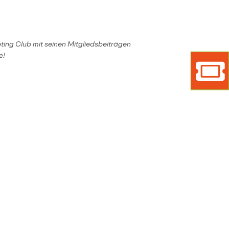
ting Club mit seinen Mitgliedsbeiträgen
e!
Marke
Ticket