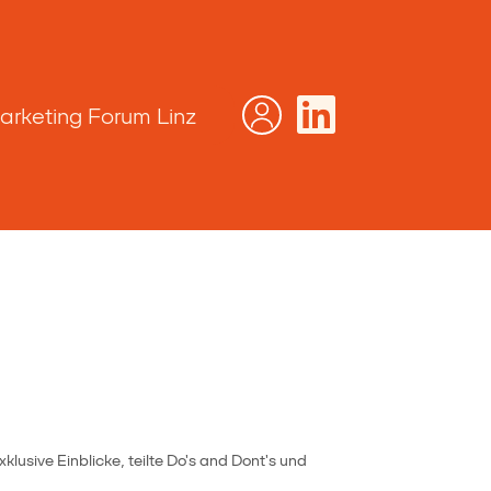
arketing Forum Linz
lusive Einblicke, teilte Do's and Dont's und