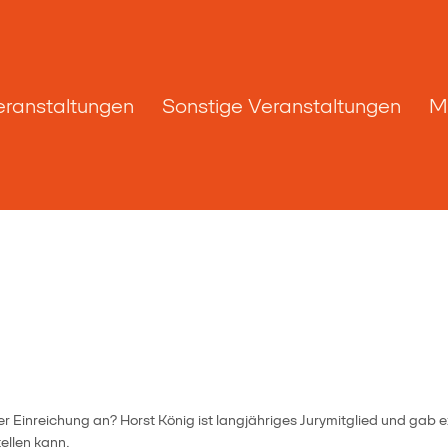
eranstaltungen
Sonstige Veranstaltungen
M
Einreichung an? Horst König ist langjähriges Jurymitglied und gab exk
ellen kann.